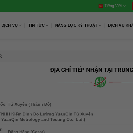
Tiếng Việt
DỊCH VỤ
TIN TỨC
NĂNG LỰC KỸ THUẬT
DỊCH VỤ KH
ốc
ĐỊA CHỈ TIẾP NHẬN TẠI TRUN
ốc, Tứ Xuyên (Thành Đô)
TNHH Kiểm Định Đo Lường YuanQin Tứ Xuyên
 YuanQin Metrology and Testing Co., Ltd.)
ên
Đặng Hồng (Cesar)