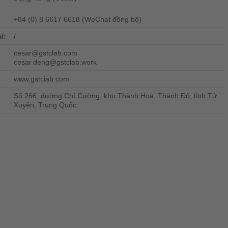
+84 (0) 8 6617 6618 (WeChat đồng bộ)
i:
/
cesar@gstclab.com
cesar.deng@gstclab.work
www.gstciab.com
Số 266, đường Chí Cường, khu Thành Hoa, Thành Đô, tỉnh Tứ
Xuyên, Trung Quốc