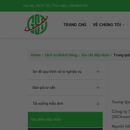
Chuyển
Hà nội, 09:57:30 | Thứ Năm | 06/08/2026
đến
nội
dung
TRANG CHỦ
VỀ CHÚNG TÔI
Home
/
Dịch vụ khách hàng
/
Địa chỉ tiếp nhận
/
Trung qu
Sơ đồ quy trình xử lý nghiệp vụ
Báo giá tư vấn
Trung Qu
Tải xuống mẫu đơn
Công ty 
(SiChuan
Địa điểm tiếp nhận
Người li