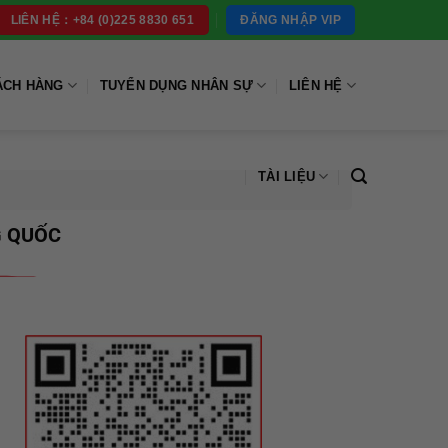
ĐĂNG NHẬP VIP
LIÊN HỆ：+84 (0)225 8830 651
ÁCH HÀNG
TUYỂN DỤNG NHÂN SỰ
LIÊN HỆ
TÀI LIỆU
G QUỐC