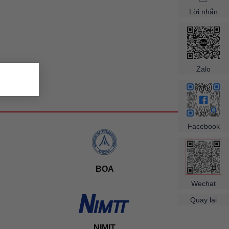
Lời nhắn
×
Zalo
Facebook
BOA
Wechat
Quay lại
NIMIT