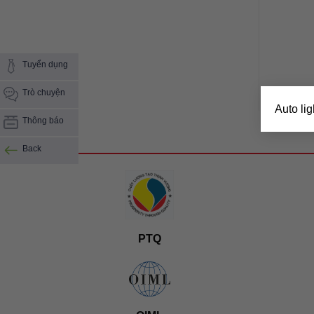
Tuyển dụng
Trò chuyện
Auto ligh
Thông báo
Back
PTQ