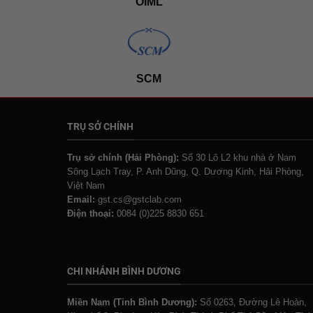
OIML
SCM
TRỤ SỞ CHÍNH
Trụ sở chính (Hải Phòng):
Số 30 Lô L2 khu nhà ở Nam
Sông Lạch Tray, P. Anh Dũng, Q. Dương Kinh, Hải Phòng,
Việt Nam
Email:
gst.cs@gstclab.com
Điện thoại:
0084 (0)225 8830 651
CHI NHÁNH BÌNH DƯƠNG
Miền Nam (Tỉnh Bình Dương):
Số 0263, Đường Lê Hoàn,