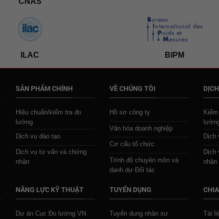
CNAS
ILAC
BIPM
SẢN PHẨM CHÍNH
VỀ CHÚNG TÔI
DỊCH
Hiệu chuẩn/kiểm tra đo
Hồ sơ công ty
Kiểm 
lường
lườn
Văn hóa doanh nghiệp
Dịch vụ đào tạo
Dịch 
Cơ cấu tổ chức
Dịch vụ tư vấn và chứng
Dịch 
Trình độ chuyên môn và
nhận
nhận
danh dự Đối tác
NĂNG LỰC KỸ THUẬT
TUYỂN DỤNG
CHIA
Dự án Cục Đo lường VN
Tuyển dụng nhân sự
Tài l