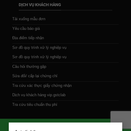
DỊCH VỤ KHÁCH HÀNG
Tải xuống mẫu đơn
Yêu cầu báo giá
Địa điểm tiếp nhận
Sơ đồ quy trình xử lý nghiệp vụ
Sơ đồ quy trình xử lý nghiệp vụ
Câu hỏi thường gặp
Sửa đổi/ cấp lại chứng chỉ
Tra cứu xác thực giấy chứng nhận
Dịch vụ khách hàng vip.gstclab
Tra cứu tiêu chuẩn thu phí
×
Copyright 2026 ©
GST