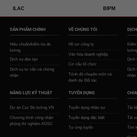
ILAC
BIPM
SẢN PHẨM CHÍNH
VỀ CHÚNG TÔI
DỊCH
Hiệu chuẩn/kiểm tra đo
Hồ sơ công ty
Kiểm 
lường
lườn
Văn hóa doanh nghiệp
Dịch vụ đào tạo
Dịch 
Cơ cấu tổ chức
Dịch vụ tư vấn và chứng
Dịch 
Trình độ chuyên môn và
nhận
nhận
danh dự Đối tác
NĂNG LỰC KỸ THUẬT
TUYỂN DỤNG
CHIA
Dự án Cục Đo lường VN
Tuyển dụng nhân sự
Tài l
Chương trình công nhận
Tuyển dụng đặc biệt
Tải x
phòng thí nghiệm AOSC
Tự ứng tuyển
Tìm k