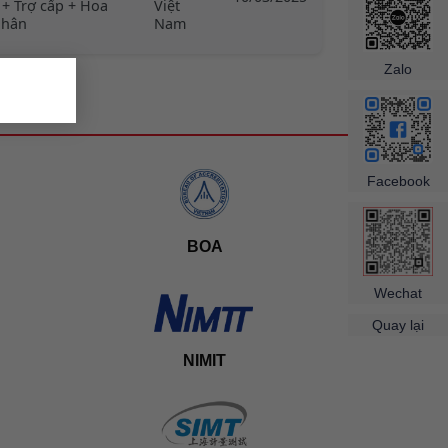
 + Trợ cấp + Hoa
Việt
nhân
Nam
×
Zalo
Facebook
BOA
Wechat
Quay lại
NIMIT