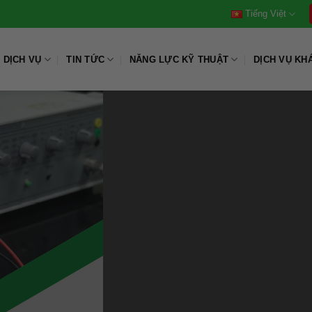
Tiếng Việt
DỊCH VỤ
TIN TỨC
NĂNG LỰC KỸ THUẬT
DỊCH VỤ KH
LƯ