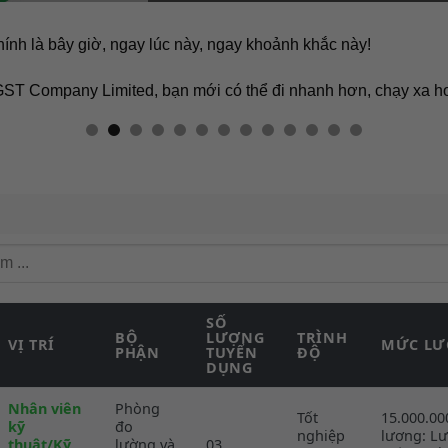
chính là bây giờ, ngay lúc này, ngay khoảnh khắc này!
 GST Company Limited, bạn mới có thể đi nhanh hơn, chạy xa h
SỐ
BỘ
LƯỢNG
TRÌNH
VỊ TRÍ
MỨC L
PHẬN
TUYỂN
ĐỘ
DỤNG
Nhân viên
Phòng
Tốt
15.000.00
kỹ
đo
nghiệp
lương: Lư
thuật/Kỹ
lường và
03