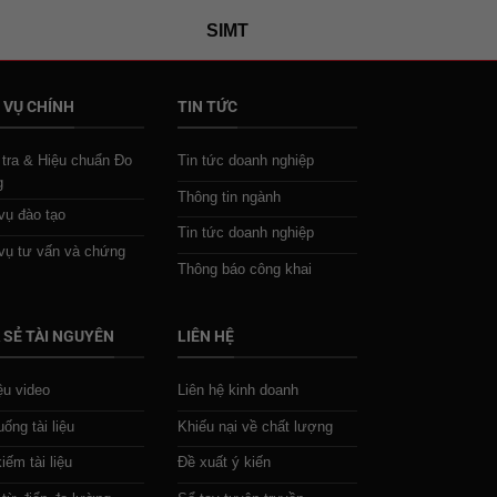
SIMT
 VỤ CHÍNH
TIN TỨC
tra & Hiệu chuẩn Đo
Tin tức doanh nghiệp
g
Thông tin ngành
vụ đào tạo
Tin tức doanh nghiệp
vụ tư vấn và chứng
Thông báo công khai
 SẺ TÀI NGUYÊN
LIÊN HỆ
iệu video
Liên hệ kinh doanh
uống tài liệu
Khiếu nại về chất lượng
iếm tài liệu
Đề xuất ý kiến