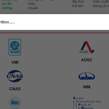
đại học
Hiệu suất
sư đo
hiệu
trở lên
hồng cá 
lường
chuẩn
tbox......
AOSC
VMI
NIM
CNAS