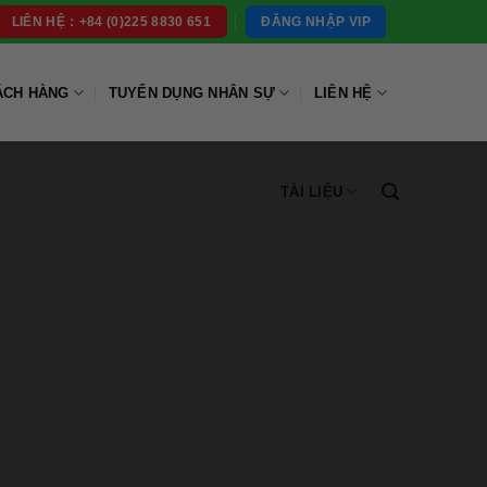
ĐĂNG NHẬP VIP
LIÊN HỆ：+84 (0)225 8830 651
ÁCH HÀNG
TUYỂN DỤNG NHÂN SỰ
LIÊN HỆ
TÀI LIỆU