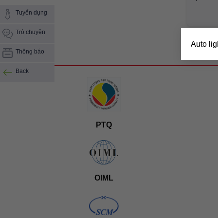
Tuyển dụng
Trò chuyện
Auto ligh
Thông báo
Back
PTQ
OIML