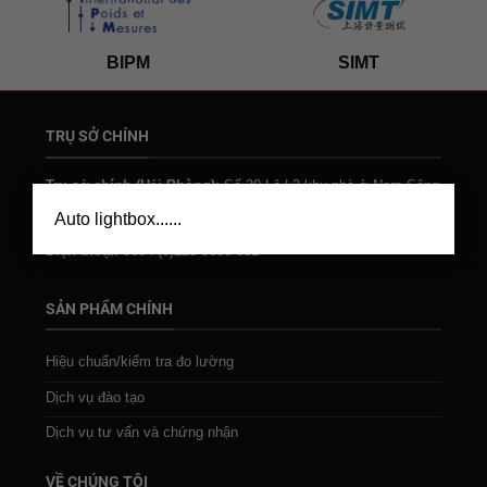
BIPM
SIMT
TRỤ SỞ CHÍNH
Trụ sở chính (Hải Phòng):
Số 30 Lô L2 khu nhà ở Nam Sông
×
Lạch Tray, P. Anh Dũng, Q. Dương Kinh, Hải Phòng, Việt Nam
Auto lightbox......
Email:
gst.cs@gstclab.com
Điện thoại:
0084 (0)225 8830 651
SẢN PHẨM CHÍNH
Hiệu chuẩn/kiểm tra đo lường
Dịch vụ đào tạo
Dịch vụ tư vấn và chứng nhận
VỀ CHÚNG TÔI