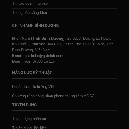
Tin tức doanh nghiệp
Thông báo công khai
CHI NHÁNH BÌNH DƯƠNG
Miền Nam (Tỉnh Bình Dương):
Số 0263, Đường Lê Hoàn,
Khu phố 2, Phường Hòa Phú, Thành Phố Thủ Dầu Một, Tỉnh
Bình Dương, Việt Nam
Email:
gst.kdbd@gstclab.com
Điện thoại:
07893 16 116
NĂNG LỰC KỸ THUẬT
Dự án Cục Đo lường VN
Chương trình công nhận phòng thí nghiệm AOSC
TUYỂN DỤNG
Tuyển dụng nhân sự
Tuyển dụng đặc biệt