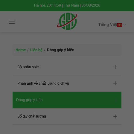
Chuyển
Hà nội, 20:45:01 | Thứ Năm | 06/08/2026
đến
nội
Tiếng Việt
dung
Home
/
Liên hệ
/
Đóng góp ý kiến
Bộ phận sale
Phản ánh về chất lượng dịch vụ
Đóng góp ý kiến
Sổ tay chất lượng