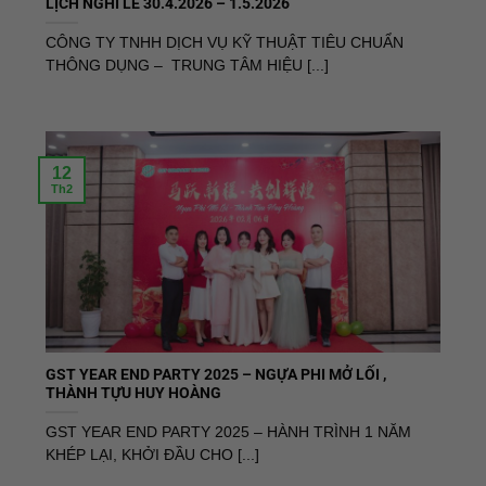
LỊCH NGHỈ LỄ 30.4.2026 – 1.5.2026
CÔNG TY TNHH DỊCH VỤ KỸ THUẬT TIÊU CHUẨN
THÔNG DỤNG – TRUNG TÂM HIỆU [...]
12
Th2
GST YEAR END PARTY 2025 – NGỰA PHI MỞ LỐI ,
THÀNH TỰU HUY HOÀNG
GST YEAR END PARTY 2025 – HÀNH TRÌNH 1 NĂM
KHÉP LẠI, KHỞI ĐẦU CHO [...]