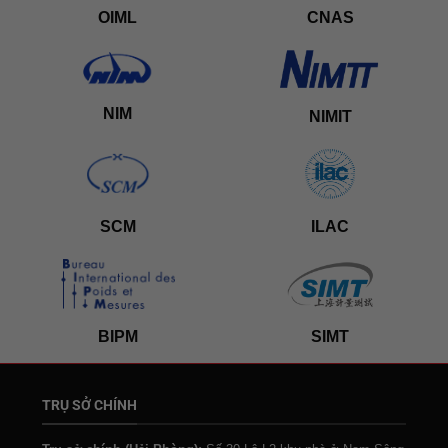
OIML
CNAS
NIM
NIMIT
SCM
ILAC
BIPM
SIMT
TRỤ SỞ CHÍNH