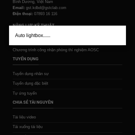
Bình Dương, Việt Nam
Email:
gst.kdbd@gstclab.com
Điện thoại:
07893 16 116
NĂNG LỰC KỸ THUẬT
×
Auto lightbox......
Dự án Cục Đo lường VN
Chương trình công nhận phòng thí nghiệm AOSC
TUYỂN DỤNG
Tuyển dụng nhân sự
Tuyển dụng đặc biệt
Tự ứng tuyển
CHIA SẺ TÀI NGUYÊN
Tài liệu video
Tải xuống tài liệu