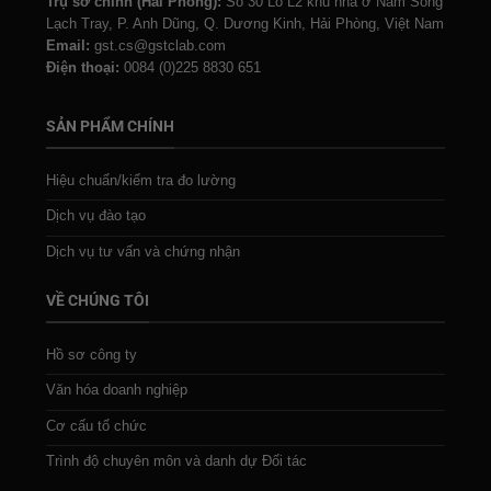
Trụ sở chính (Hải Phòng):
Số 30 Lô L2 khu nhà ở Nam Sông
Lạch Tray, P. Anh Dũng, Q. Dương Kinh, Hải Phòng, Việt Nam
Email:
gst.cs@gstclab.com
Điện thoại:
0084 (0)225 8830 651
SẢN PHẨM CHÍNH
Hiệu chuẩn/kiểm tra đo lường
Dịch vụ đào tạo
Dịch vụ tư vấn và chứng nhận
VỀ CHÚNG TÔI
Hồ sơ công ty
Văn hóa doanh nghiệp
Cơ cấu tổ chức
Trình độ chuyên môn và danh dự Đối tác