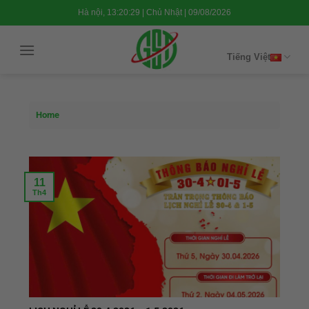
Chuyển
Hà nội, 13:20:30 | Chủ Nhật | 09/08/2026
đến
nội
Tiếng Việt
dung
Home
11
Th4