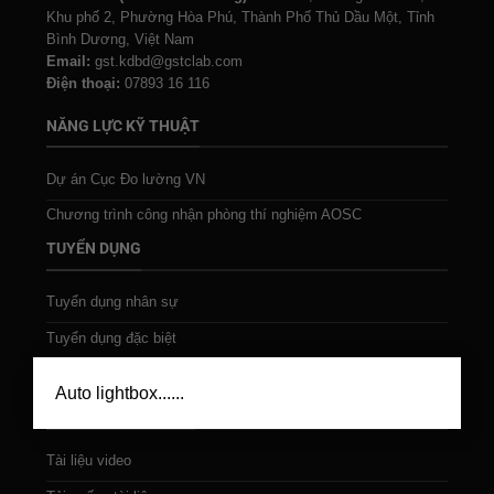
Khu phố 2, Phường Hòa Phú, Thành Phố Thủ Dầu Một, Tỉnh
Bình Dương, Việt Nam
Email:
gst.kdbd@gstclab.com
Điện thoại:
07893 16 116
NĂNG LỰC KỸ THUẬT
Dự án Cục Đo lường VN
Chương trình công nhận phòng thí nghiệm AOSC
TUYỂN DỤNG
Tuyển dụng nhân sự
Tuyển dụng đặc biệt
×
Tự ứng tuyển
Auto lightbox......
CHIA SẺ TÀI NGUYÊN
Tài liệu video