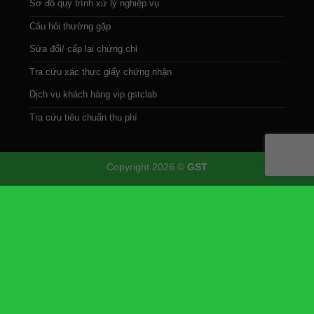
Sơ đồ quy trình xử lý nghiệp vụ
Câu hỏi thường gặp
Sửa đổi/ cấp lại chứng chỉ
Tra cứu xác thực giấy chứng nhận
Dịch vụ khách hàng vip.gstclab
Tra cứu tiêu chuẩn thu phí
Copyright 2026 ©
GST