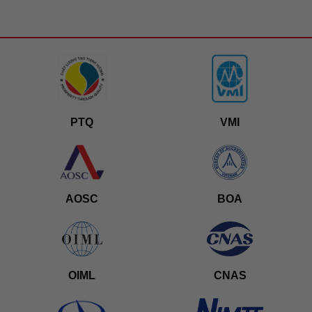
PTQ
VMI
AOSC
BOA
OIML
CNAS