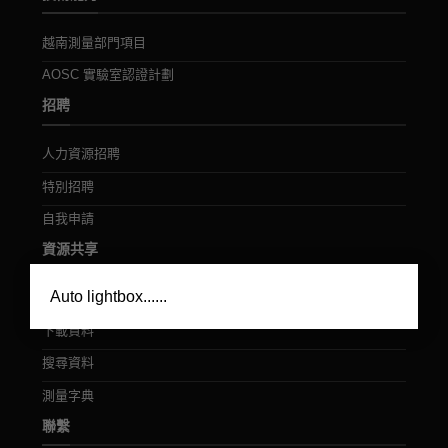
越南測量部門項目
AOSC 實驗室認證計劃
招聘
人力資源招聘
特別招聘
自我申請
資源共享
×
Auto lightbox......
視頻資料
下載資料
搜尋資料
測量字典
聯繫