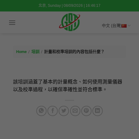
跳
北京, Sunday | 08/09/2026 | 16:46:18
到
内
中文 (台灣)
容
Home
/
培訓
/
計量和校準培訓的內容包括什麼？
該培訓涵蓋了基本的計量概念、如何使用測量儀器
以及校準過程，以確保準確性並符合標準。