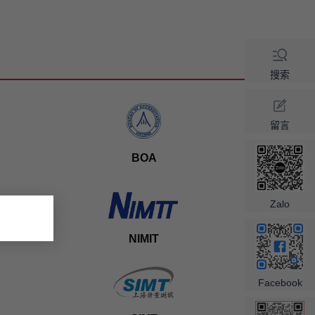
搜索
留言
BOA
×
Zalo
NIMIT
Facebook