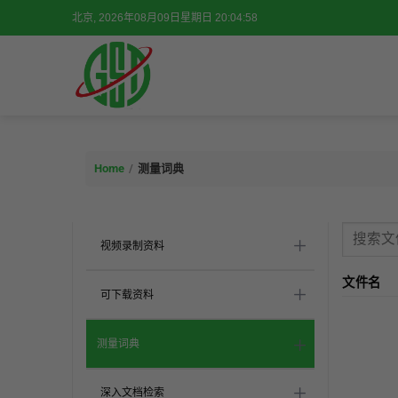
跳
北京, 2026年08月09日星期日 20:04:58
到
内
容
Home
/
测量词典
视频录制资料
文件名
可下载资料
测量词典
深入文档检索