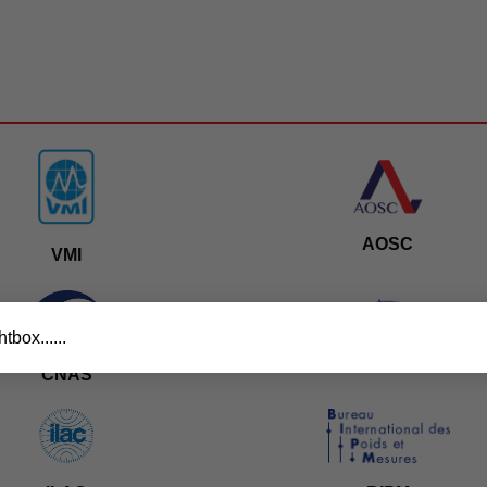
AOSC
VMI
tbox......
NIM
CNAS